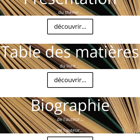
du thème...
découvrir...
Table des matières
du livre …
découvrir...
Biographie
de l'auteur...
de l'auteur...