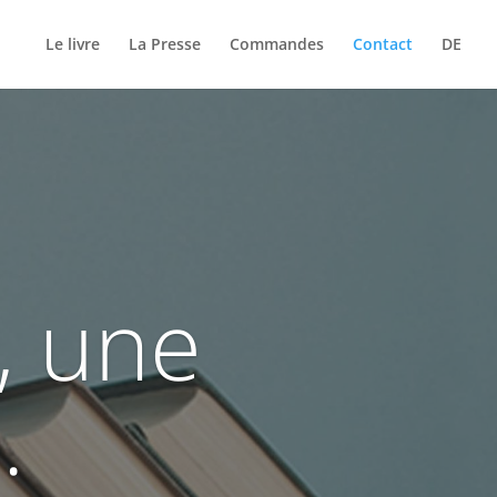
Le livre
La Presse
Commandes
Contact
DE
, une
.